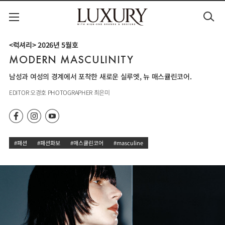
<럭셔리> 2026년 5월호
MODERN MASCULINITY
남성과 여성의 경계에서 포착한 새로운 실루엣, 뉴 매스큘린코어.
EDITOR 오경호 PHOTOGRAPHER 최은미
#패션
#패션화보
#매스큘린코어
#masculine