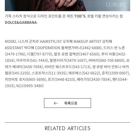
가죽 스티치 장식으로 디자인 포인트를 준 재킷
TOD’S
. 호텔 키를 연상시키는 참
DOLCE&GABBANA
.
MODEL 나스챠 곤차르 HAIRSTYLIST 오지혜 MAKEUP ARTIST 강지혜
ASSISTANT 박다혜 COOPERATION 돌체앤가바나(2442-6888), 드리스 반 노튼
(3479-1796), 디젤(797-8770), 랄프 로렌 컬렉션(3467-6560), 루이 비통(3432-
1854), 미우미우(541-7443), 발렌시아가(3479-1697), 버버리(080-700-8800), 보
테가 베네타(3438-7694), 비비안 웨스트우드(543-1713), 생 로랑 바이 안토니 바카
렐로(545-2250), 스포트막스(511-3935), 에르메스(542-6622), 준지(1599-0007),
지안비토 로시(6905-3690), 토즈(3448-8233), 페라가모(3430-7854), 펜디(544-
1925), N21(6905-3480)
목록으로
RELATED ARTICLES