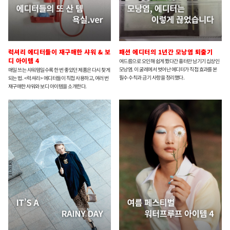
럭셔리 에디터들이 재구매한 샤워 & 보
패션 에디터의 1년간 모낭염 퇴출기
디 아이템 4
여드름으로 오인해 쉽게 짰다간 흉터만 남기기 십상인
모낭염. 이 굴레에서 벗어난 에디터가 직접 효과를 본
매일 쓰는 샤워템일수록 한 번 좋았던 제품은 다시 찾게
필수 수칙과 금기 사항을 정리했다.
되는 법. <럭셔리> 에디터들이 직접 사용하고, 여러 번
재구매한 샤워와 보디 아이템을 소개한다.