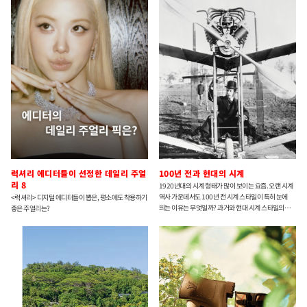
럭셔리 에디터들이 선정한 데일리 주얼
100년 전과 현대의 시계
리 8
1920년대의 시계 형태가 많이 보이는 요즘. 오랜 시계
역사 가운데서도 100년 전 시계 스타일이 특히 눈에
<럭셔리> 디지털 에디터들이 뽑은, 평소에도 착용하기
띄는 이유는 무엇일까? 과거와 현대 시계 스타일의
좋은 주얼리는?
비교를 통해 세상을 바라본다.