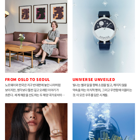
실험 중이다.
공간을 설계한다.
FROM OSLO TO SEOUL
UNIVERSE UNVEILED
노르웨이와 한국은 지구 반대편에 놓인 나라처럼
빛나는 별과 달을 향해 소원을 빌고, 깨지지 않을
보이지만, 생각보다 훨씬 깊고 오래된 이야기가
약속을 하는 의식적 행위, 그리고 무한함에 이끌리는
흐른다. 세계 해운을 선도하는 두 해양 국가로서의
것. 이 모든 우주를 담은 시계들.
공감대와 자연을 삶의 중심에 두는 문화적 감수성까지.
주한 노르웨이 대사 안네 카리 한센 오빈은 이 모든
접점을 외교의 언어로 번역한다.