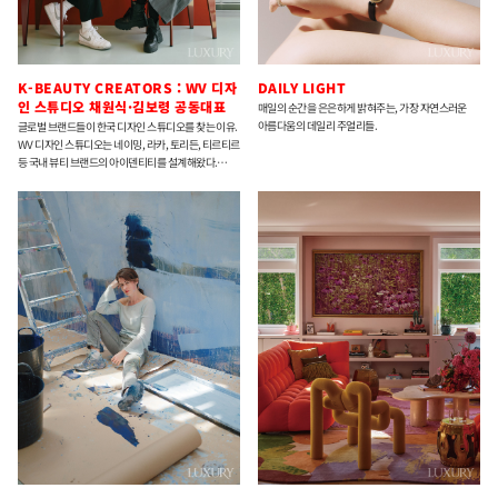
K-BEAUTY CREATORS : WV 디자
DAILY LIGHT
인 스튜디오 채원식·김보령 공동대표
매일의 순간을 은은하게 밝혀주는, 가장 자연스러운
아름다움의 데일리 주얼리들.
글로벌 브랜드들이 한국 디자인 스튜디오를 찾는 이유.
WV 디자인 스튜디오는 네이밍, 라카, 토리든, 티르티르
등 국내 뷰티 브랜드의 아이덴티티를 설계해왔다.
현재는 태국 뷰티 브랜드 슈퍼맘Supermom을
시작으로 일본과 미국, 싱가포르 등 다양한 국적의 뷰티
클라이언트와 협업하고 있다.