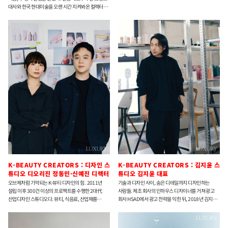
대사와 한국 현대미술을 오랜 시간 지켜봐온 컬렉터
필립 티로. 외교의 장과 사적인 컬렉션 사이에서 오간
이들의 대화는 예술이 어떻게 한 시대의 기억을
보존하고, 다음 세대를 향한 관계의 지도를 그려나갈지
들려준다.
K-BEAUTY CREATORS : 디자인 스
K-BEAUTY CREATORS : 김지윤 스
튜디오 디오리진 정동민·신예진 디렉터
튜디오 김지윤 대표
오브제처럼 기억되는 K-뷰티 디자인의 힘. 2011년
기술과 디자인 사이, 숨은 디테일까지 디자인하는
설립 이후 300건 이상의 프로젝트를 수행한 2대代
사람들. 제조 회사의 인하우스 디자이너를 거쳐 광고
산업디자인 스튜디오다. 뷰티, 식음료, 산업재를
회사 HSAD에서 광고 전략을 익힌 뒤, 2018년 김지윤
넘나들며 쌓은 구조적 이해를 뷰티 용기 디자인에
스튜디오를 설립했다. 뷰티 디바이스, 가구, 전자 담배,
녹여낸다. 가상의 뷰티 브랜드 ‘ORGN’을 통해
피트니스 장비 등 다양한 카테고리를 아우르면서
클라이언트 작업과는 결이 다른 디자인 스펙트럼을
브랜드의 언어를 다루고, 제품과 패키지를 디자인하며,