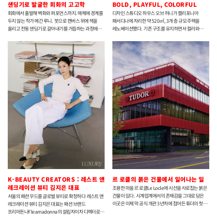
샌딩기로 발굴한 회화의 고고학
BOLD, PLAYFUL, COLORFUL
회화에서 출발해 벽화와 퍼포먼스까지. 매체에 경계를
디자인 스튜디오 하우스 오브 허니가 캘리포니아
두지 않는 작가 메간 루니. 붓으로 캔버스 위에 색을
패서디나에 자리한 약 520㎡, 3개 층 규모 주택을
올리고 전동 샌딩기로 갈아내기를 거듭하는 과정에서
레노베이션했다. 기존 구조를 유지하면서 컬러와
우리는 무엇을 볼 수 있을까.
커스텀 가구, 아티스트 협업으로 공간 전체에 새로운
서사를 입혔다.
K-BEAUTY CREATORS : 레스트 앤
르 로클의 붉은 건물에서 일어나는 일
레크레이션 뷰티 김지은 대표
조용한 마을 르 로클Le Locle에 시선을 사로잡는 붉은
건물이 있다. 시계업계에서의 존재감을 그대로 담은
서울의 패션 무드를 글로벌 뷰티로 확장하다 레스트 앤
이곳은 이제 막 공식 개관 3년차에 접어든 튜더의 첫
레크레이션 뷰티 김지은 대표는 패션 브랜드
번째 매뉴팩처다.
프리마돈나Fleamadonna의 설립자이자 디렉터로,