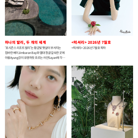
하나의 발리, 두 개의 세계
<럭셔리> 2026년 7월호
‘포시즌스 리조트 발리’는 황금빛 햇살이 부서지는
<럭셔리> 2026년 7월호 목차
짐바란 베이Jimbaran Bay와 열대 정글 깊숙한 곳에
아융Ayung강이 유영하듯 흐르는 사얀Sayan에 각각
자리한다. 바다와 강, 해변과 정글이 교차하는 대비의
풍경 속에서 두 리조트는 ‘익스피리언스’와 ‘웰니스
리트리트’라는 서로 다른 테마 아래, 닮아 있으면서도
각기 다른 결을 섬세하게 빚어낸다.