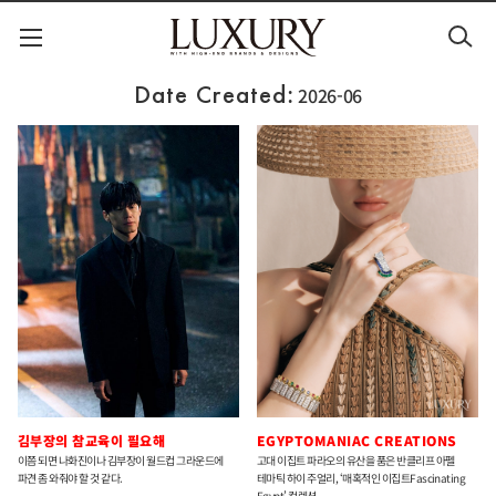
Date Created:
2026-06
김부장의 참교육이 필요해
EGYPTOMANIAC CREATIONS
이쯤 되면 나화진이나 김부장이 월드컵 그라운드에
고대 이집트 파라오의 유산을 품은 반클리프 아펠
파견 좀 와줘야 할 것 같다.
테마틱 하이 주얼리, ‘매혹적인 이집트Fascinating
Egypt’ 컬렉션.