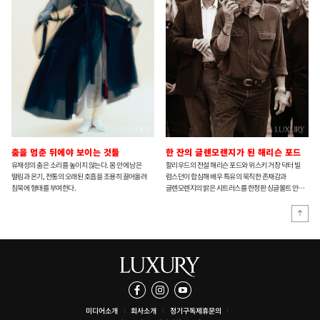
춤을 멈춘 뒤에야 보이는 것들
한 잔의 글렌모렌지가 된 해리슨 포드
유재성의 춤은 소리를 높이지 않는다. 몸 안에 남은
할리우드의 전설 해리슨 포드와 위스키 거장 닥터 빌
떨림과 온기, 전통의 오래된 호흡을 조용히 끌어올려
럼스던이 합심해 배우 특유의 묵직한 존재감과
침묵에 형태를 부여한다.
글렌모렌지의 밝은 시트러스를 한정판 싱글몰트 안에
담아냈다.
미디어소개
회사소개
정기구독
제휴문의