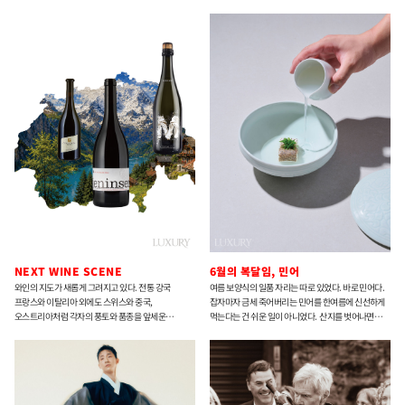
블랙핑크와 트와이스 등 K-팝 아이돌 의상을 제작했다.
2022년 레스트 앤 레크레이션(R&R) 론칭과 동시에
해외시장에 진출했고, 외국인 고객의 폭발적인 반응을
동력으로 패션 브랜드의 미감을 뷰티로 확장하고 있다.
NEXT WINE SCENE
6월의 복달임, 민어
와인의 지도가 새롭게 그려지고 있다. 전통 강국
여름 보양식의 일품 자리는 따로 있었다. 바로 민어다.
프랑스와 이탈리아 외에도 스위스와 중국,
잡자마자 금세 죽어버리는 민어를 한여름에 신선하게
오스트리아처럼 각자의 풍토와 품종을 앞세운
먹는다는 건 쉬운 일이 아니었다. 산지를 벗어나면
산지들이 새로운 매력을 드러내는 중이다. 미식의
귀해지는 생선, 그래서 더 탐내던 생선. 6월 그믐이
여정을 넓혀줄 세 국가의 와인에 대해 전문가에게
지나기 전, 임자도 앞바다에서 올라온 민어가 상에
물었다
오르면 그것으로 여름은 시작됐다.