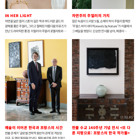
IN HER LIGHT
자연주의 주얼러의 가치
자연을 닮은 컬러 스톤의 깊은 색과 부드러운 골드의
짙은 녹음이 드리운 5월, 쇼메의 하이 주얼리 컬렉션
광채를 품은 주얼리, 그리고 절제된 아름다움의 뮤즈가
‘주얼스 바이 네이처Jewels by Nature’가 서울에서
만난 드라마틱한 풍경. 이탈리아 주얼러 포멜라토와
그 베일을 벗었다. 단순한 전시를 넘어, 메종이
배우 윤승아가 마주한 찬란한 순간이다.
축적해온 시간과 동시대적 미감이 교차된 유기적인
서사다.
예술이 이어온 한국과 프랑스의 시간
한불 수교 140주년 기념 전시 <또 다
른 지평으로: 프랑스의 한국 작가들>
한불 관계가 ‘글로벌 전략적 동반자 관계’로 격상된
지금, 두 명의 필립을 만났다. 필립 베르투 주한 프랑스