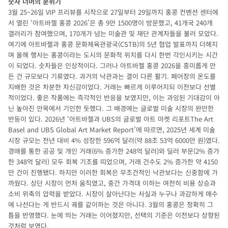
숫자 너머의 분위기
3월 25~26일 VIP 프리뷰를 시작으로 27일부터 29일까지 홍콩 컨벤션 센터에
서 열린 ‘아트바젤 홍콩 2026’은 총 9만 1500명이 방문했고, 41개국 240개
갤러리가 참여했으며, 170개가 넘는 미술관 및 재단 관계자들을 불러 모았다.
여기에 아트바젤과 홍콩 문화체육관광국(CSTB)의 5년 협업 발표까지 더해지
며 올해 행사는 홍콩이라는 도시의 문화적 위치를 다시 한번 각인시키는 시간
이 되었다. 숫자들은 인상적이다. 그러나 아트바젤 홍콩 2026을 흥미롭게 만
든 건 규모보다 기류였다. 과거의 낙관과는 결이 다른 활기. 페어장의 온도를
지배한 것은 차분한 자신감이었다. 거래는 빠르게 이루어지되 이전보다 선별
적이었다. 좋은 작품에는 즉각적인 반응을 보였지만, 이는 과잉된 기대감이 아
닌 높아진 안목에서 기인한 듯했다. 그 배경에는 글로벌 미술 시장의 완만한
반등이 있다. 2026년 ‘아트바젤과 UBS의 글로벌 아트 마켓 리포트The Art
Basel and UBS Global Art Market Report’에 따르면, 2025년 세계 미술
시장 규모는 전년 대비 4% 성장한 596억 달러(약 88조 53억 6000만 원)였다.
경매를 통한 공공 및 개인 거래(6% 증가한 248억 달러)와 딜러 부문(2% 증가
한 348억 달러) 모두 회복 기조를 띠었으며, 거래 건수도 2% 증가한 약 4150
만 건이 진행됐다. 하지만 이러한 회복은 무조건적인 낙관보다는 신중함에 가
까웠다. 상단 시장이 먼저 움직였고, 중간 가격대 이하는 여전히 비용 상승과
소비 위축의 압력을 받았다. 시장이 살아난다는 사실과 누구나 과감하게 매수
에 나선다는 게 반드시 궤를 같이하는 것은 아니다. 3월의 홍콩은 정확히 그
틈을 반영했다. 눈에 띄는 거래는 이어졌지만, 선택의 기준은 이전보다 상향된
것처럼 보였다.