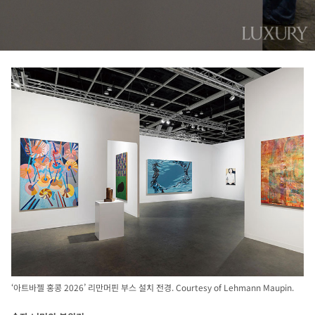
‘아트바젤 홍콩 2026’ 리만머핀 부스 설치 전경. Courtesy of Lehmann Maupin.