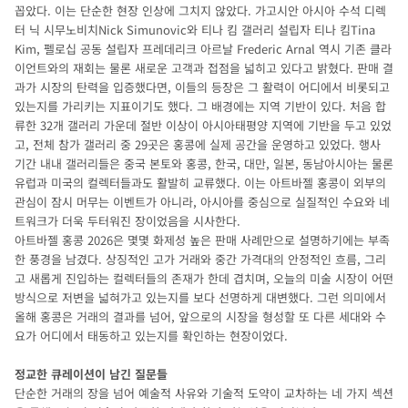
꼽았다. 이는 단순한 현장 인상에 그치지 않았다. 가고시안 아시아 수석 디렉
터 닉 시무노비치Nick Simunovic와 티나 킴 갤러리 설립자 티나 킴Tina
Kim, 펠로십 공동 설립자 프레데리크 아르날 Frederic Arnal 역시 기존 클라
이언트와의 재회는 물론 새로운 고객과 접점을 넓히고 있다고 밝혔다. 판매 결
과가 시장의 탄력을 입증했다면, 이들의 등장은 그 활력이 어디에서 비롯되고
있는지를 가리키는 지표이기도 했다. 그 배경에는 지역 기반이 있다. 처음 합
류한 32개 갤러리 가운데 절반 이상이 아시아태평양 지역에 기반을 두고 있었
고, 전체 참가 갤러리 중 29곳은 홍콩에 실제 공간을 운영하고 있었다. 행사
기간 내내 갤러리들은 중국 본토와 홍콩, 한국, 대만, 일본, 동남아시아는 물론
유럽과 미국의 컬렉터들과도 활발히 교류했다. 이는 아트바젤 홍콩이 외부의
관심이 잠시 머무는 이벤트가 아니라, 아시아를 중심으로 실질적인 수요와 네
트워크가 더욱 두터워진 장이었음을 시사한다.
아트바젤 홍콩 2026은 몇몇 화제성 높은 판매 사례만으로 설명하기에는 부족
한 풍경을 남겼다. 상징적인 고가 거래와 중간 가격대의 안정적인 흐름, 그리
고 새롭게 진입하는 컬렉터들의 존재가 한데 겹치며, 오늘의 미술 시장이 어떤
방식으로 저변을 넓혀가고 있는지를 보다 선명하게 대변했다. 그런 의미에서
올해 홍콩은 거래의 결과를 넘어, 앞으로의 시장을 형성할 또 다른 세대와 수
요가 어디에서 태동하고 있는지를 확인하는 현장이었다.
정교한 큐레이션이 남긴 질문들
단순한 거래의 장을 넘어 예술적 사유와 기술적 도약이 교차하는 네 가지 섹션