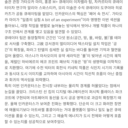
술관 관장 가타오카 마미, 홍콩 M+ 큐레이터 이자벨라 탐, 자카르타의 큐레이
터이자 연구자 알리아 스와스티카, 모리 미술관 수석 큐레이터 도쿠야마 히로
카즈가 공동 큐레이팅을 맡았다. 인카운터스의 핵심은 ‘페어 속 전시’. 가타오
카 마미가 “일종의 실험 A bit of an experiment”이라 명명한 이번 섹션을
돌아보니, 대형 작업을 병렬로 늘어놓는 방식에서 벗어나 개별 작품이 하나의
구조 안에서 관계를 맺고 있음을 발견할 수 있었다.
큐레이터 팀은 동양철학의 근간인 ‘다섯 원소(공간, 땅, 물, 바람, 불)’를 테마
로 서사를 구축했다. 고故 강서경의 멀티미디어 텍스타일 설치 작업은 ‘공
간’의 확장을, 파라그 탄델의 섬세한 실 설치는 바다를 둘러싼 기억과 혈연을
길어 올렸다. 야스나가 마사오미의 유약 세라믹은 ‘불’이 빚어낸 시간의 궤적
을, 제럴딘 하비에르의 에코 프린트 패브릭 기둥은 ‘땅’의 생명력을 미학적으
로 치환했다. 여기에 수전 빅터의 회전식 키네틱 작품은 식민지 시기의 기록물
과 동시대 도시 이미지를 교차하며 아시아의 시간이 직선적 흐름이 아닌 중첩
과 회귀의 역사임을 피력했다.
특히 이번 인카운터스는 전시장 내부라는 물리적 경계를 허물었다는 점에서
눈길을 끌었다. 크리스틴 선 킴의 디지털 애니메이션이 퍼시픽 플레이스 파크
코트에 구현되며 아트페어의 동선을 도시 공공 영역으로 과감히 확장했기 때
문. 올해 인카운터스가 보여준 진화는 명확했다. 단순히 더 크고 화려한 장면
에 매몰되기보다 아트바젤 홍콩이라는 거대 플랫폼이 얼마나 밀도 높은 큐레
이션을 품을 수 있는지, 그리고 그 예술적 에너지가 도시 전체와 어떻게 호흡
할 수 있는지를 성공적으로 보여주었다.