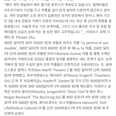
“페어 개막 첫날부터 매우 활기찬 분위기가 계속되고 있습니다. 컬렉터들은
서두르기보다 시간을 두고 작품을 깊이 있게 살피며 신중하게 접근하고 있어
요. 개막 당일에만 소장 문의가 집중되던 과거의 양상에서 벗어나, 페어 기간
인 5일 내내 관람과 거래가 꾸준히 지속되는데 이는 최근 몇 년간의 변화를 잘
방증합니다. 미술계 주요 기관 관계자들, 그리고 다시 돌아온 미국 및 유럽 컬
렉터들의 모습이 눈에 띄는 점 또한 매우 고무적입니다.” _ 타데우스 로팍 디
렉터 돈 주Dawn Zhu.
400만 달러(약 58억 7000만 원)의 파블로 피카소 작품 ‘Le peintre et son
modèle’, 380만 달러(약 55억 8000만 원)의 류 예Liu Ye 작품, 350만 달러
(약 51억 4000만 원)의 마를렌 뒤마스Marlene Dumas 작품 등 몇몇 수백만
달러대의 거래만으로 2026년 홍콩의 성과를 설명하는 데는 한계가 있다. 눈여
겨봐야 할 점은 수십만 달러 선의 작품들이 안정적으로 수용되었다는 것. 글래
드스톤은 알렉스 카츠Alex Katz의 ‘Flowers 2’를 90만 달러(약 13억 3000만
원)에 판매했고, 하우저앤워스는 에이버리 싱어Avery Singer의 ‘Chambers
St(v.2)’와 추 샤오페이Qiu Xiaofei의 ‘Garden’을 각각 57만 5000달러(약 8
억 5000만 원)와 39만 5000달러(약 5억 8000만 원)에 매도했다. 타데우스 로
팍은 마르타 융비르트Martha Jungwirth의 ‘Ohne Titel’과 메건 루니
Megan Rooney의 ‘The Reclining Sky’를 46만 유로(약 8억 원)와 28만 유
로(약 4억 9000만 원)에, 화이트큐브는 모나 하툼Mona Hatoum의 ‘Still
Life(Medical Cabinet) IV’를 22만 5000파운드(약 4억 5000만 원)에 새 주
인에게 넘겼다.