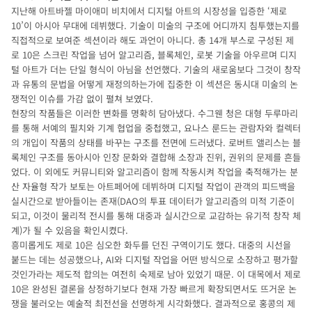
지난해 아트바젤 마이애미 비치에서 디지털 아트의 시장성을 입증한 ‘제로
10’이 아시아 무대에 데뷔했다. 기술이 미술의 구조에 어디까지 침투했는지를
직접적으로 보여준 섹션이라 해도 과언이 아니다. 총 14개 부스로 구성된 제
로 10은 스크린 작업을 넘어 알고리즘, 블록체인, 로봇 기술을 아우르며 디지
털 아트가 더는 단일 형식이 아님을 선언했다. 기술의 새로움보다 그것이 창작
과 유통의 문법을 어떻게 재정의하는가에 집중한 이 섹션은 동시대 미술의 논
쟁적인 이슈를 가감 없이 펼쳐 보였다.
현장의 작품들은 이러한 변화를 명확히 담아냈다. 수그웬 청은 대형 두루마리
를 통해 서예의 필치와 기계 협업을 중첩했고, 요나스 룬드는 관람자와 컬렉터
의 개입이 작품의 상태를 바꾸는 구조를 전면에 드러냈다. 로버트 앨리스는 블
록체인 구조를 동아시아 인장 문화와 결합해 소장과 진위, 권위의 문제를 흔들
었다. 이 외에도 커뮤니티와 알고리즘이 함께 작동시켜 작업을 축적해가는 분
산 자율형 작가 보토는 아트페어에 데뷔하며 디지털 작업이 관객의 피드백을
실시간으로 받아들이는 존재(DAO의 투표 데이터가 알고리즘의 미적 기준이
되고, 이것이 물리적 전시를 통해 대중과 실시간으로 교감하는 유기적 창작 체
계)가 될 수 있음을 확인시켰다.
흥미롭게도 제로 10은 심오한 화두를 던진 구역이기도 했다. 대중의 시선을
붙드는 데는 성공했으나, AI와 디지털 작업을 어떤 방식으로 소장하고 평가할
것인가라는 제도적 합의는 여전히 숙제로 남아 있었기 때문. 이 대목에서 제로
10은 완성된 결론을 상정하기보다 현재 가장 빠르게 확장되면서도 뜨거운 논
쟁을 불러오는 예술적 최전선을 선명하게 시각화했다. 결과적으로 홍콩의 제