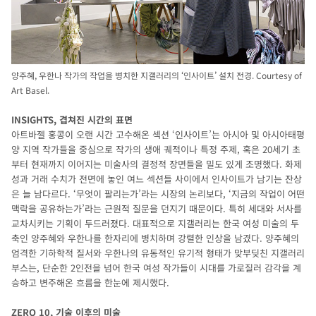
양주혜, 우한나 작가의 작업을 병치한 지갤러리의 ‘인사이트’ 설치 전경. Courtesy of
Art Basel.
INSIGHTS, 겹쳐진 시간의 표면
아트바젤 홍콩이 오랜 시간 고수해온 섹션 ‘인사이트’는 아시아 및 아시아태평
양 지역 작가들을 중심으로 작가의 생애 궤적이나 특정 주제, 혹은 20세기 초
부터 현재까지 이어지는 미술사의 결정적 장면들을 밀도 있게 조명했다. 화제
성과 거래 수치가 전면에 놓인 여느 섹션들 사이에서 인사이트가 남기는 잔상
은 늘 남다르다. ‘무엇이 팔리는가’라는 시장의 논리보다, ‘지금의 작업이 어떤
맥락을 공유하는가’라는 근원적 질문을 던지기 때문이다. 특히 세대와 서사를
교차시키는 기획이 두드러졌다. 대표적으로 지갤러리는 한국 여성 미술의 두
축인 양주혜와 우한나를 한자리에 병치하며 강렬한 인상을 남겼다. 양주혜의
엄격한 기하학적 질서와 우한나의 유동적인 유기적 형태가 맞부딪친 지갤러리
부스는, 단순한 2인전을 넘어 한국 여성 작가들이 시대를 가로질러 감각을 계
승하고 변주해온 흐름을 한눈에 제시했다.
ZERO 10, 기술 이후의 미술